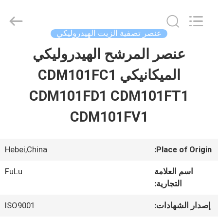
Copyright
©
2021
-
عنصر تصفية الزيت الهيدروليكي
2026
Langfang
عنصر المرشح الهيدروليكي
بيت
Fulu
filter
Co.,
الميكانيكي CDM101FC1
Ltd.
All
منتجات
Rights
CDM101FD1 CDM101FT1
Reserved.
Developed
CDM101FV1
by
أشرطة
ECER
فيديو
Hebei,China
Place of Origin:
اسم العلامة
FuLu
معلومات
التجارية:
عنا
إصدار الشهادات:
ISO9001