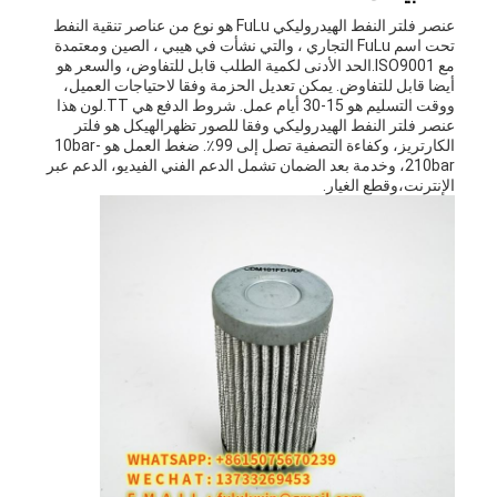
عنصر فلتر النفط الهيدروليكي FuLu هو نوع من عناصر تنقية النفط
تحت اسم FuLu التجاري ، والتي نشأت في هيبي ، الصين ومعتمدة
مع ISO9001.الحد الأدنى لكمية الطلب قابل للتفاوض، والسعر هو
أيضا قابل للتفاوض. يمكن تعديل الحزمة وفقا لاحتياجات العميل،
ووقت التسليم هو 15-30 أيام عمل. شروط الدفع هي TT.لون هذا
عنصر فلتر النفط الهيدروليكي وفقا للصور تظهرالهيكل هو فلتر
الكارتريز، وكفاءة التصفية تصل إلى 99٪. ضغط العمل هو 10bar-
210bar، وخدمة بعد الضمان تشمل الدعم الفني الفيديو، الدعم عبر
الإنترنت،وقطع الغيار.