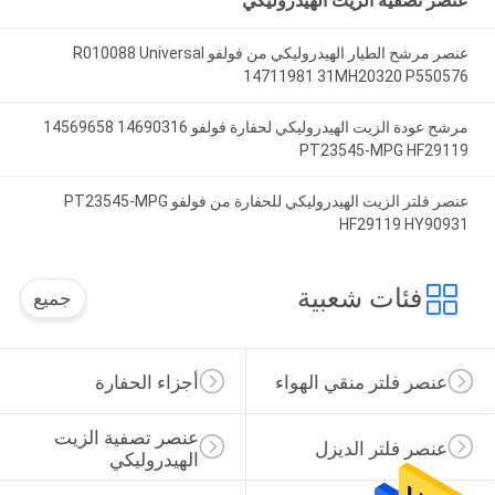
عنصر تصفية الزيت الهيدروليكي
عنصر مرشح الطيار الهيدروليكي من فولفو R010088 Universal
14711981 31MH20320 P550576
مرشح عودة الزيت الهيدروليكي لحفارة فولفو 14690316 14569658
PT23545-MPG HF29119
عنصر فلتر الزيت الهيدروليكي للحفارة من فولفو PT23545-MPG
HF29119 HY90931
فئات شعبية
جميع
عنصر فلتر منقي الهواء
أجزاء الحفارة
عنصر تصفية الزيت 
عنصر فلتر الديزل
الهيدروليكي