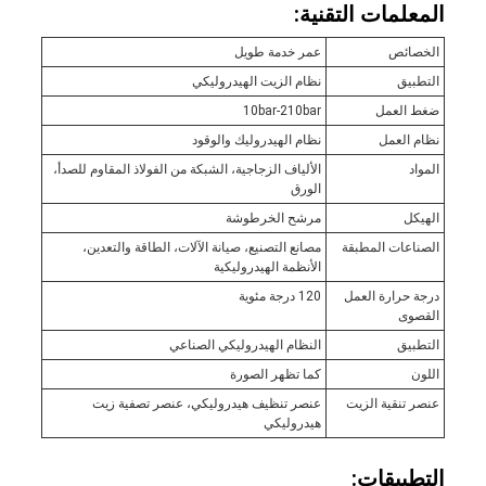
المعلمات التقنية:
الخصائص
عمر خدمة طويل
التطبيق
نظام الزيت الهيدروليكي
ضغط العمل
10bar-210bar
نظام العمل
نظام الهيدروليك والوقود
المواد
الألياف الزجاجية، الشبكة من الفولاذ المقاوم للصدأ،
الورق
الهيكل
مرشح الخرطوشة
الصناعات المطبقة
مصانع التصنيع، صيانة الآلات، الطاقة والتعدين،
الأنظمة الهيدروليكية
درجة حرارة العمل
120 درجة مئوية
القصوى
التطبيق
النظام الهيدروليكي الصناعي
اللون
كما تظهر الصورة
عنصر تنقية الزيت
عنصر تنظيف هيدروليكي، عنصر تصفية زيت
هيدروليكي
التطبيقات: