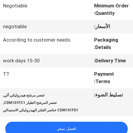
Negotiable
Minimum Order
جولة
Quantity:
في
الأسعار:
negotiable
المعمل
According to customer needs
Packaging
Details:
رقابة
15-30 work days
Delivery Time:
جودة
TT
Payment
Terms:
اتصل
تسليط الضوء:
,
عنصر مرشح هيدروليكي آلي
,
عنصر المرشح الطيار CDM101FC1
بنا
CDM101FD1 عناصر الفلتر الهيدروليكي الاستبدالي
أخبار
افضل سعر