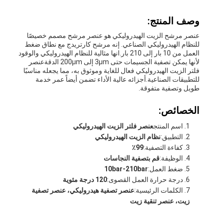
وصف المنتج:
عنصر مرشح الزيت الهيدروليكي هو عنصر مرشح مصمم خصيصًا
للنظام الهيدروليكي الصناعي. إنه مرشح كارتريدج مع نطاق ضغط
العمل من 10 بار إلى 210 بار.انها مثالية للنظام الهيدروليكي والوقود
لأنها يمكن تصفية الجسيمات حتى 3μm إلى 200μm الدقةعنصر
فلتر الزيت الهيدروليكي فعال للغاية وموثوق به، مما يجعله مناسبًا
للتطبيقات الصناعية.أجزائه عالية الأداء تضمن أيضاً عمر خدمة
طويل وتصفية متفوقة.
الخصائص:
اسم المنتج
عنصر فلتر الزيت الهيدروليكي
التطبيق:
نظام الزيت الهيدروليكي
كفاءة التصفية:
99٪
الوظيفة:
قم بتصفية النجاسات
ضغط العمل:
10bar-210bar
درجة حرارة العمل القصوى:
120 درجة مئوية
الكلمات الرئيسية:
عنصر تصفية هيدروليكي، عنصر تصفية
زيت، عنصر تنقية زيت