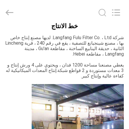
-
2025
Langfang
Fulu
filter
Co.,
Ltd.
خط الانتاج
All
بيت
Rights
Reserved.
شركة Langfang Fulu Filter Co. ، Ltd. لديها مصنع إنتاج خاص
Developed
بها ، مصنع شينجيانغ للتصفية ، يقع في رقم 240 ، قرية Lincheng
by
ECER
منتجات
الثانية ، حديقة الينابيع الساخنة ، مقاطعة Gu'an ، مدينة
Langfang ، مقاطعة Hebei.
يغطي مصنعنا مساحة 1200 فدان ، ويحتوي على 4 ورش إنتاج و
أشرطة
3 معدات مستوردة و 2 قواطع شبكة.إنتاج المعدات الميكانيكية له
فيديو
كفاءة عالية وإنتاج كبير.
معلومات
عنا
جولة