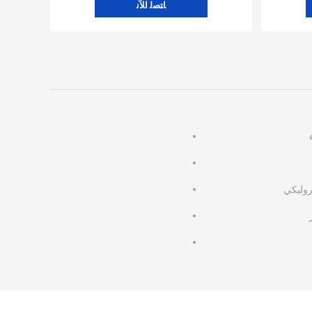
ﺎﺘﺼﻟ ﺍﻶﻧ
روليكي