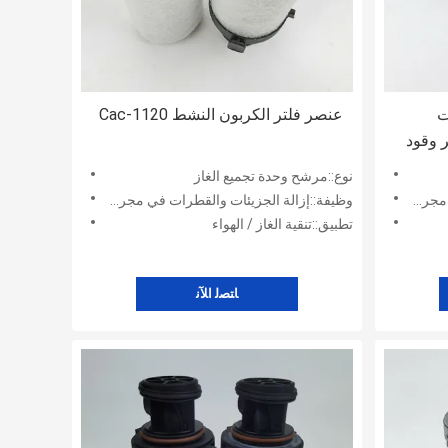
ت
عنصر فلتر الكربون النشط 1120-Cac
صر فلتر وقود
نوع::مرشح وحدة تجميع الغاز
لهواء
وظيفة::إزالة الجزيئات والقطرات في مجرى الهواء
تطبيق::تنقية الغاز / الهواء
ﺎﺘﺼﻟ ﺍﻶﻧ