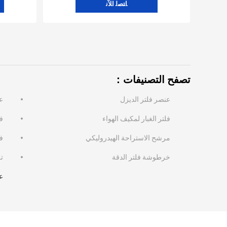
ﺎﺘﺼﻟ ﺍﻶﻧ
تصفح التصنيفات：
عنصر فلتر الديزل
ع
فلتر الغبار لمكيف الهواء
ف
مرشح الاستراحة الهيدروليكي
ف
خرطوشة فلتر الدقة
ت
ع