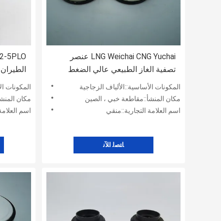
LNG Weichai CNG Yuchai عنصر
تصفية الغاز الطبيعي عالي الضغط
612600190993
التوربينا
المكونات الأساسية::الألياف الزجاجية
المكونات ال
مكان المنشأ::مقاطعة خبي ، الصين
مكان المنشأ
اسم العلامة التجارية::منقي
اسم العلامة
ﺎﺘﺼﻟ ﺍﻶﻧ