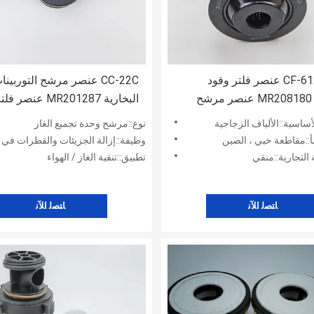
CF-612-5PLO عنصر فلتر وقود
CC-22C عنصر مرشح التوربينا
الطيران MR208180 عنصر مرشح
البخارية MR201287 عن
ت البخارية
الطيران
أساسية::الألياف الزجاجية
نوع::مرشح وحدة تجميع الغاز
::مقاطعة خبي ، الصين
وظيفة::إزالة الجزيئات والقطرات في مجرى ا
 التجارية::منقي
تطبيق::تنقية الغاز / الهواء
ﺎﺘﺼﻟ ﺍﻶﻧ
ﺎﺘﺼﻟ ﺍﻶﻧ