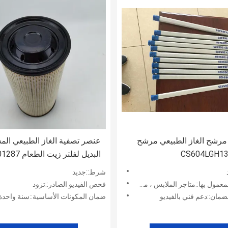
مرشح الغاز الطبيعي مرشح
عنصر تصفية الغاز الطبيعي الم
البديل لفلتر زيت الطعام MR201287
شرط::جديد
س ، مصانع التصنيع ، ورش إصلاح الآلات ، مصانع الأغذية والمشروبات ، مصانع الطباعة ، هندسة
فحص الفيديو الصادر::تزود
ضمان::دعم فني بالفيديو
ضمان المكونات الأساسية::سنة واحدة