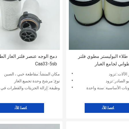
لاء البوليستر مطوي فلتر
دمج الوجه عنصر فلتر الغاز الط
واني لجامع الغبار
Caa33-5sb
 الآلات::تزود
مكان المنشأ::مقاطعة خبي ، الصين
 الصادر::تزود
نوع::مرشح وحدة تجميع الغاز
نات الأساسية::سنة واحدة
وظيفة::إزالة الجزيئات والقطرات في مجرى ا
ﺎﺘﺼﻟ ﺍﻶﻧ
ﺎﺘﺼﻟ ﺍﻶﻧ