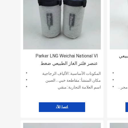
بيعي
Parker LNG Weichai National VI
عنصر فلتر الغاز الطبيعي ضغط
منخفض
المكونات الأساسية::الألياف الزجاجية
مكان المنشأ::مقاطعة خبي ، الصين
لهواء
اسم العلامة التجارية::منقي
ﺎﺘﺼﻟ ﺍﻶﻧ