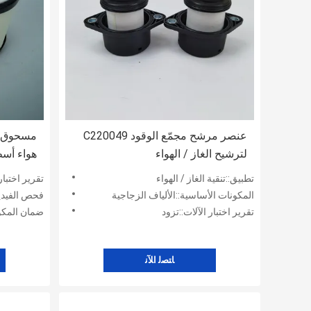
عنصر مرشح مجمّع الوقود C220049
مسحوق ط
لترشيح الغاز / الهواء
هواء أسط
تطبيق::تنقية الغاز / الهواء
تقرير اختبار
المكونات الأساسية::الألياف الزجاجية
فحص الفيديو
تقرير اختبار الآلات::تزود
ضمان المكو
ﺎﺘﺼﻟ ﺍﻶﻧ