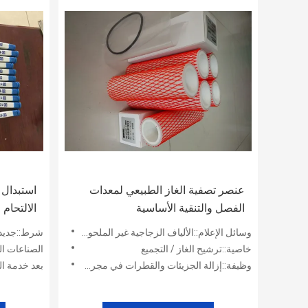
عنصر تصفية الغاز الطبيعي لمعدات
استبدال 
الفصل والتنقية الأساسية
الالتحام CS604LGH13
وسائل الإعلام::الألياف الزجاجية غير الملحومة الفينولية المشبعة
شرط::جديد
خاصية::ترشيح الغاز / التجميع
الصناعات المعمول بها::متاجر الملاب
وظيفة::إزالة الجزيئات والقطرات في مجرى الهواء
بعد خدمة ال