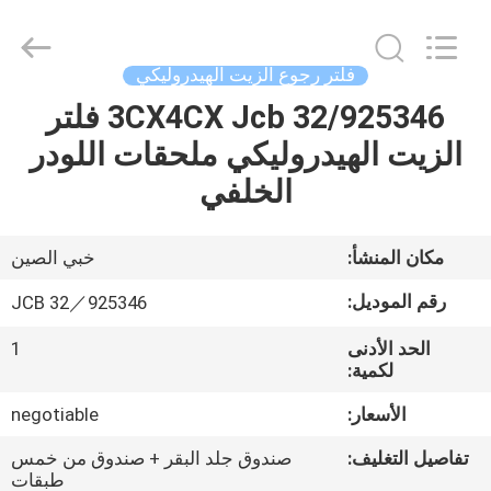
2025
Langfang
Fulu
filter
Co.,
فلتر رجوع الزيت الهيدروليكي
Ltd.
All
Rights
32/925346 3CX4CX Jcb فلتر
بيت
Reserved.
Developed
الزيت الهيدروليكي ملحقات اللودر
by
ECER
منتجات
الخلفي
أشرطة
مكان المنشأ:
خبي الصين
فيديو
رقم الموديل:
JCB 32／925346
الحد الأدنى
1
معلومات
لكمية:
عنا
الأسعار:
negotiable
تفاصيل التغليف:
صندوق جلد البقر + صندوق من خمس
جولة
طبقات