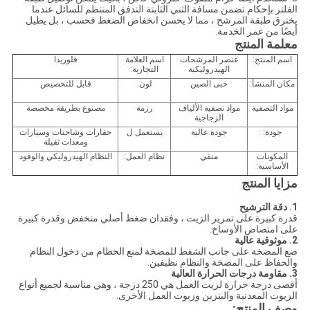
الفلتر بإحكام.تضمن مسافة الثني الثابتة التدفق المنتظم للسائل عندما
يخترق طبقة المرشح ، مما لا يحسن انخفاض الضغط فحسب ، بل يطيل
أيضًا من عمر الخدمة.
معلمة المنتج
اسم المنتج:
عنصر المرشحات
اسم العلامة
فلوريدا
الهيدروليكية
التجارية:
مكان المنشأ:
خبى الصين
لون:
قابل للتخصيص
مواد التصفية
مواد تصفية الألياف
رزمة
مصنوع بطريقة مخصصة
الزجاجية
جودة:
جودة عالية
يستعمل ل
حفارات وشاحنات وسيارات
ومعدات ثقيلة
المكونات
منقي
نظام العمل:
النظام الهيدروليكي والوقود
الأساسية:
مزايا المنتج
1. دقة الترشيح
قدرة كبيرة على تمرير الزيت ، وفقدان ضغط أصلي منخفض وقدرة كبيرة
على امتصاص الأوساخ.
2. موثوقية عالية
ضع المضخة على جانب الشفط للمضخة لمنع الحطام من دخول النظام
والحفاظ على المضخة والنظام نظيفين.
3. مقاومة درجات الحرارة العالية
أقصى درجة حرارة لزيت العمل هي 250 درجة ، وهي مناسبة لجميع أنواع
الزيوت المعدنية والبنزين وزيوت العمل الأخرى.
وصف المنتج: