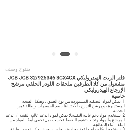
الموقع
PRIVACY
POLICY
منتوج وصف
فلتر الزيت الهيدروليكي JCB JCB 32/925346 3CX4CX
مشغول من كلا الطرفين ملحقات اللودر الخلفي مرشح
الإرجاع الهيدروليكي
خاصية
1. يمكن لمواد التصفية المستوردة من نوع العمق ، وهيكل الفتحة
المستديرة ، ومرشح التدرج ، الاحتفاظ بأبعد الجسيمات وإطالة عمر
الخدمة.
2. نستخدم مواد دعم عالية التقنية.لا يمكن لمواد الدعم عالية التقنية أن تدعم
المرشح والمواد وتجنب تشوه الضغط فحسب ، بل تحمي أيضًا المواد من
التلف أثناء المعالجة.
3. نستخدم أيضًا حزام ملفوف حلزوني خاص ، بحيث يمكن توصيل طبقة