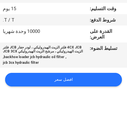
في
وقت التسليم:
15 يوم
المعمل
شروط الدفع:
T / T.
رقابة
القدرة على
10000 وحدة شهريا
العرض:
جودة
تسليط الضوء:
4CX JCB فلتر الزيت الهيدروليكي ، لودر حفار JCB فلتر
الزيت الهيدروليكي ، مرشح الزيت الهيدروليكي JCB 3CX
,
,
backhoe loader jcb hydraulic oil filter
اتصل
jcb 3cx hydraulic filter
بنا
افضل سعر
أخبار
حالات
خريطة