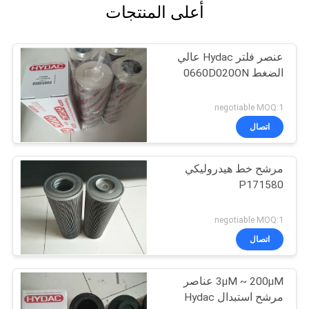
أعلى المنتجات
عنصر فلتر Hydac عالي
الضغط 0660D020ON
negotiable MOQ:1
اتصال
مرشح خط هيدروليكي
P171580
negotiable MOQ:1
اتصال
3μM ~ 200μM عناصر
مرشح استبدال Hydac