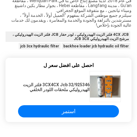
في عام 2018. لدينا مصنع إنتاج خاص بنا في Wenquan Park ، مقاطعة
Gu'an ، مدينة Langfang ، مقاطعة Hebei ، بجوار مطار بكين داشينغ
وميناء تيانجين ، مع متفوقة الموقع الجغرافي.
سيلتزم جميع موظفي الشركة بمفهوم "العميل أولاً ، الخدمة أولاً" ،
مسترشدين بالنزاهة والجودة والخدمة والمغامرة ، ويقدمون لك خدمات
عالية الجودة بإخلاص!
4CX JCB فلتر الزيت الهيدروليكي ، لودر حفار JCB فلتر الزيت الهيدروليكي ،
مرشح الزيت الهيدروليكي JCB 3CX
jcb 3cx hydraulic filter
backhoe loader jcb hydraulic oil filter
احصل على افضل سعر ل
32/925346 3CX4CX Jcb فلتر الزيت
الهيدروليكي ملحقات اللودر الخلفي
استمر