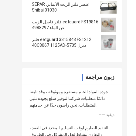
عنصر فلتر الزيت الألماني SEPAR
Shibai 01030
eetguard FS19816 فلتر فاصل الزيت
عن الماء 4988297
eetguard 3315843 FS1212 فلتر
ديزل 40C3067 1125AD-5705
زبون مراجعة
جودة المواد الخام مستقرة وموثوقة ، وقد تابعنا
دائمًا متطلبات شركتنا لتوفير سلع بجودة تلبي
المتطلبات. نحن راضون جدًا عن خدمتهم.
—— ديفيد
التنفيذ الصارم لوقت التسليم المحدد في العقد ،
والتعاون بنشاط لحل المشاكل في الظروف