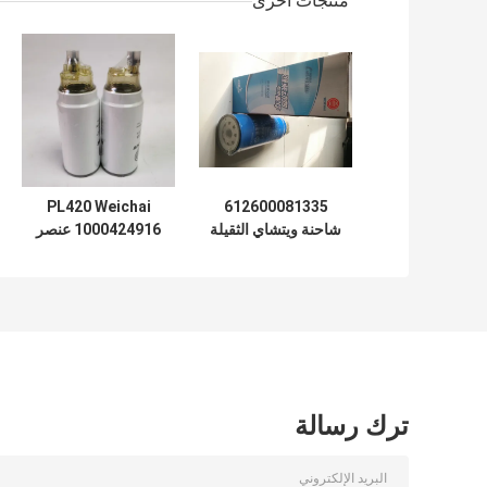
منتجات أخرى
PL420 Weichai
612600081335
شاحنة ويتشاي الثقيلة
1000424916 عنصر
هوو فلتر فصل المياه
فلتر الديزل الخشن
والزيت
1000588583 فاصل
الزيت عن الماء
ترك رسالة