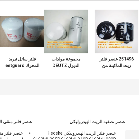
251496 عنصر فلتر
مجموعة مولدات
فلتر سائل تبريد
زيت الماكينة من
الديزل DEUTZ
المحرك eetguard
Wittgen Roller و
P553771 فلتر زيت
Wf2072 Cummins
Hummer Machine
محرك الديزل
3100305
01174421 دقة 99٪
عنصر تصفية الزيت الهيدروليكي
عنصر فلتر منقي ال
عنصر فلتر الزيت الهيدروليكي Hedeke