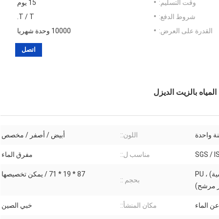
وقت التسليم:
15 يوم
شروط الدفع:
T / T.
القدرة على العرض:
10000 وحدة شهريا
اتصل
ة واحدة
اللون::
أبيض / أصفر / مخصص
SGS / 
مناسب ل::
مفرق الماء
حديد (قشرة) ، مطاط (حشية) ، PU
87 * 19 * 71 / يمكن تخصيصها
بحجم ::
 مرشح)
ن الماء
مكان المنشأ::
خبي الصين