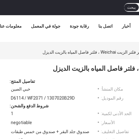
يبحث
أخبار
اتصل بنا
رقابة جودة
جولة في المعمل
معلومات عنا
تفاصيل المنتج:
مكان المنشأ:
خبي الصين
رقم الموديل:
D6114 / WF2071 / 1307020B29D
شروط الدفع والشحن:
الحد الأدنى لكمية:
1
الأسعار:
negotiable
تفاصيل التغليف:
صندوق جلد البقر + صندوق من خمس طبقات