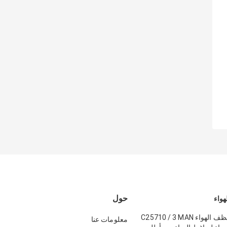
حول
هواء
عنصر فلتر منظف الهواء C25710 / 3 MAN
معلومات عنا