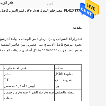
إبراز:
فلتر الزيت EICHAI
1335 PL420 عنصر فلتر الديزل Weichai ، فلتر الديزل فاصل المياه من القصدير
مقدمة
تعتبر إزالة الشوائب ودمج الرطوبة من الوظائف الهامة للترشيح
يحتوي مرشح فاصل الاندماج على عنصرين من عناصر التصفية
يجمع عنصر مرشح coalescer بشكل أساسي جزيئات الماء معًا لجعله ماءًا سائلًا.
سمات
عمر خدمة طويل
مقاومة التآكل
ممتاز
شروط الدفع
TT
اللون:
أبيض / أصفر / مخصص
التعبئة والتغليف
صندوق جلد البقر + صندوق من خمس
طبقات