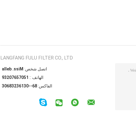
LANGFANG FULU FILTER CO., LTD
اتصل شخص:
Miss. bella
الهاتف ::
15075670239
الفاكس:
86--03163238603